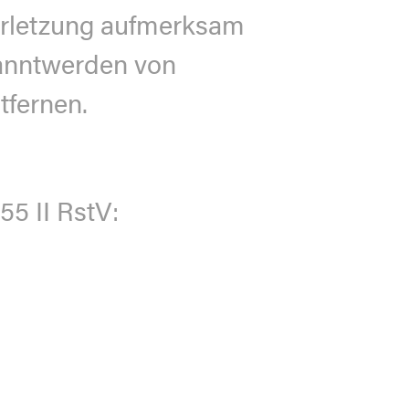
verletzung aufmerksam
kanntwerden von
tfernen.
55 II RstV: