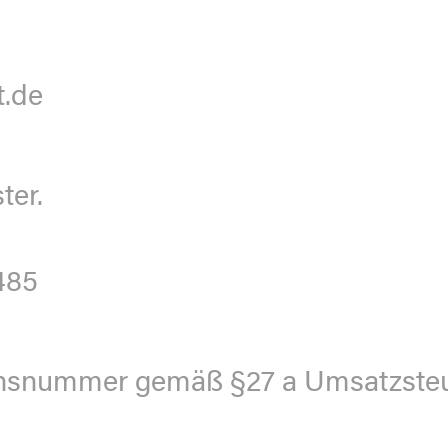
t.de
ter.
485
ionsnummer gemäß §27 a Umsatzsteu