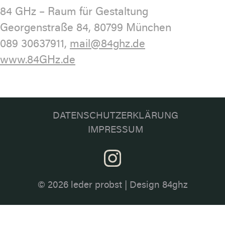
84 GHz – Raum für Gestaltung
Georgenstraße 84, 80799 München
089 30637911,
mail@84ghz.de
www.84GHz.de
DATENSCHUTZERKLÄRUNG
IMPRESSUM
© 2026
leder probst
|
Design 84ghz