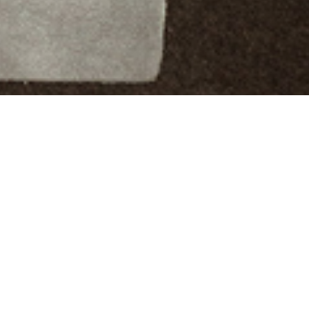
Wärme breitet sich aus, taucht Orte in
Energie. Stimmungsvolle Ambiente
werden durch die große Auswahl an
Rottönen in sommerliches Licht gesetzt.
Terracotta findet seinen Partner,
mediterranes Flair bringt Leichtigkeit in
Design und Ausstattung.
Dieses Thema stellt folgende Qualitäten vor: