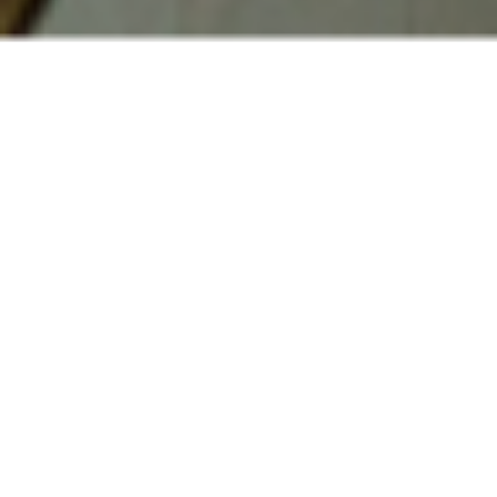
Die Farben eines Meerestages verbinden
sich mit Naturstein und alten Fliesen zu
einem inspirierenden Ganzen. Sanft
schimmernde Oberflächen mit
Reptilprägung interpretieren Leder
zeitgemäß in zahlreichen Anwendungen
und bringen antike Materialien in einen
neuen Kontext.
Dieses Thema stellt folgende Qualitäten vor: