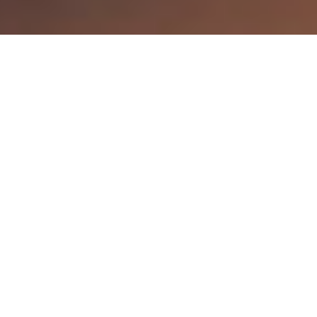
pronappa vintage bicolor
Vollnarbiges, sehr weiches Nappaleder mit
einem leichten Bicolor-Effekt. Das Leder
erhält dadurch einen sportlichen
Charakter, und ist durch seinen Vintage-
Effekt vielseitig einsetzbar.
circa Größe/Haut: 4, 5 qm | Stärke: 1 mm
Herkunft:
made in Italy, Rohware aus
Europa und Neuseeland
Einsatz:
für Polstermöbel,