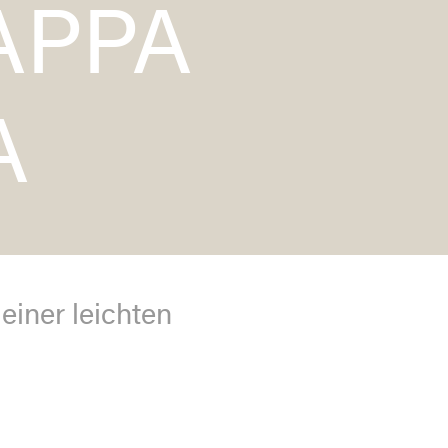
APPA
A
 einer leichten