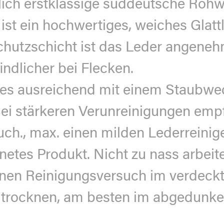
lich erstklassige süddeutsche Rohwa
ist ein hochwertiges, weiches Glatt
chutzschicht ist das Leder angeneh
ndlicher bei Flecken.
st es ausreichend mit einem Staubwe
ei stärkeren Verunreinigungen empf
uch., max. einen milden Lederreinig
gnetes Produkt. Nicht zu nass arbei
nen Reinigungsversuch im verdeckt
ön trocknen, am besten im abgedunke