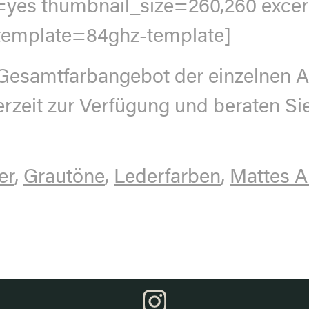
il=yes thumbnail_size=260,260 exc
“ template=84ghz-template]
 Gesamtfarbangebot der einzelnen A
erzeit zur Verfügung und beraten Si
er
,
Grautöne
,
Lederfarben
,
Mattes A