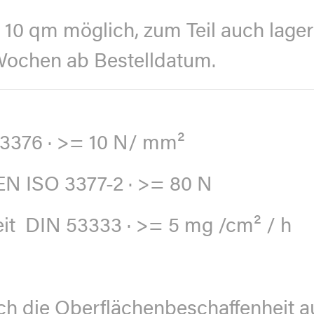
0 qm möglich, zum Teil auch lagern
 Wochen ab Bestelldatum.
3376 · >= 10 N/ mm²
N ISO 3377-2 · >= 80 N
it
DIN 53333 · >= 5 mg /cm² / h
h die Oberflächenbeschaffenheit au