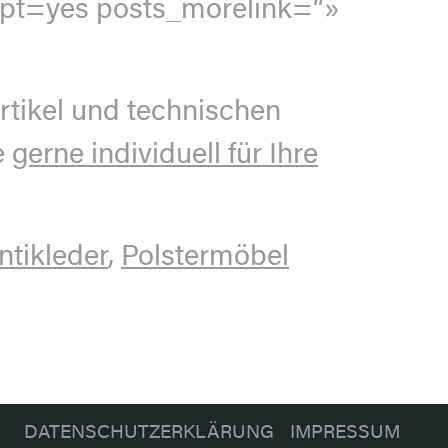
erpt=yes posts_morelink=“»
rtikel und technischen
e
gerne individuell für Ihre
ntikleder
,
Polstermöbel
DATENSCHUTZERKLÄRUNG
IMPRESSUM