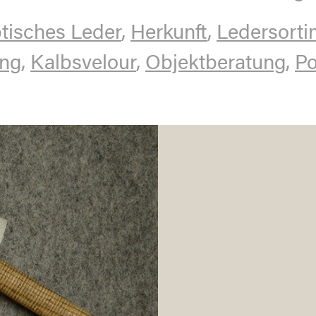
tisches Leder
,
Herkunft
,
Ledersorti
ung
,
Kalbsvelour
,
Objektberatung
,
Po