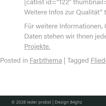
[catlist id=“122″ thumbna
Weitere Infos zur Qualität
Für weitere Informationen,
Daten stehen wir Ihnen jed
Projekte.
Posted in
Farbthema
|
Tagged
Flied
© 2026
leder probst
|
Design 84ghz