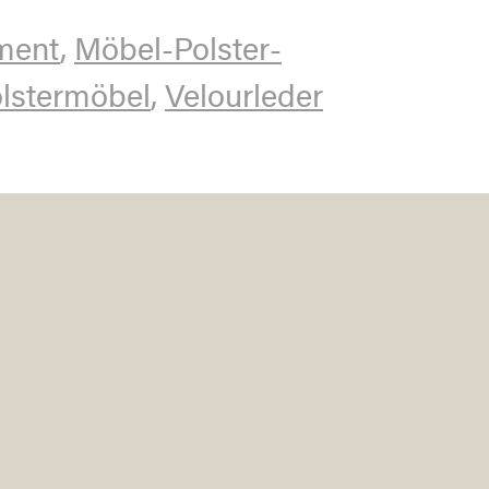
ment
,
Möbel-Polster-
lstermöbel
,
Velourleder